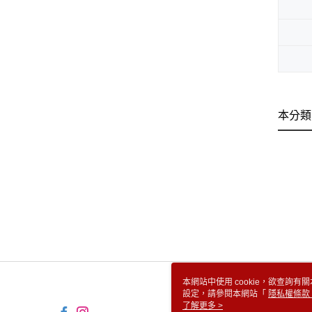
本分類
本網站中使用 cookie，欲查詢有關
設定，請參閱本網站「
隱私權條款
使用 cookie。
了解更多 >