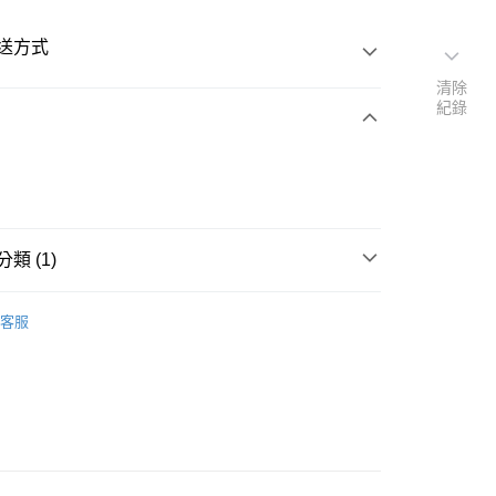
送方式
清除
紀錄
次付款
類 (1)
50
焙．新鮮出爐
精緻蛋糕_常溫糕點
客服
門市自取 無配送服務
999
門市自取