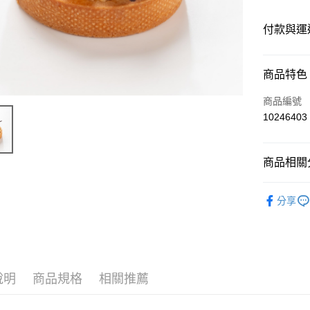
付款與運
付款方式
商品特色
信用卡一
商品編號
10246403
運送方式
商品相關分
常溫宅配
每筆NT$2
▍招牌烘
分享
此商品僅限
每筆NT$9,
常溫商品 
免運費
說明
商品規格
相關推薦