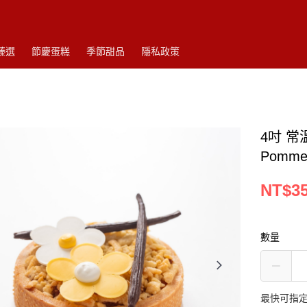
臻選
節慶蛋糕
季節甜品
隱私政策
4吋 常
Pommes
NT$3
數量
最快可指定