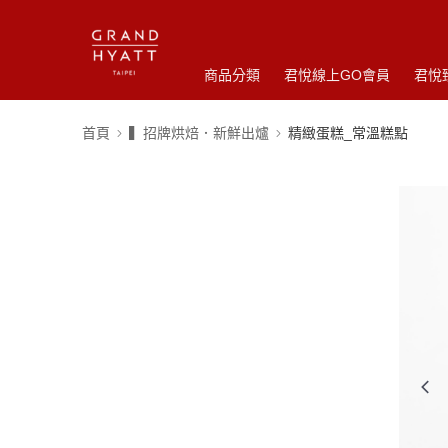
商品分類
君悅線上GO會員
君悅
首頁
▍招牌烘焙．新鮮出爐
精緻蛋糕_常溫糕點