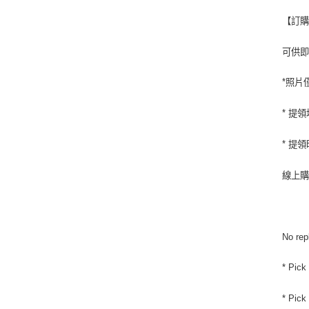
【訂
可供
*
照片
*
提領
*
提領
線上
No rep
* Pick
* Pick