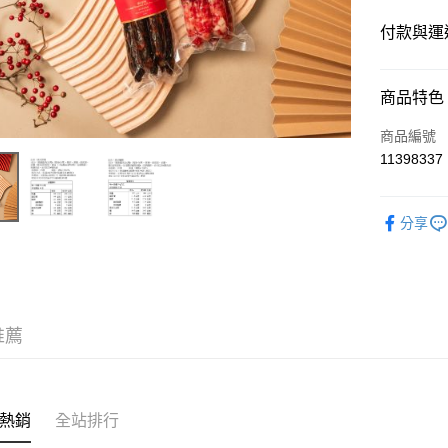
付款與運
付款方式
商品特色
信用卡一
商品編號
11398337
運送方式
分享
常溫宅配
每筆NT$2
常溫商品 
免運費
推薦
付款後門市
免運費
熱銷
全站排行