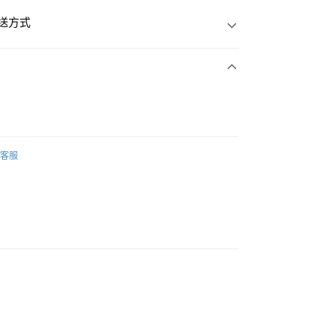
送方式
次付款
客服
50
門市自取
自取-杜拜Q餅