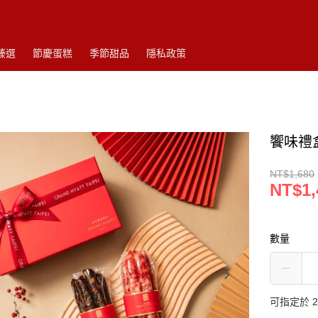
臻選
節慶蛋糕
季節甜品
隱私政策
饗味禮盒 P
NT$1,680
NT$1,
數量
可指定於 202