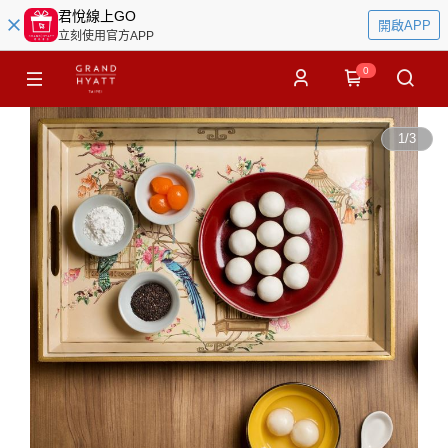
君悅線上GO
開啟APP
立刻使用官方APP
0
1
/
3