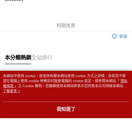
冷凍宅配
每筆NT$350
相關推薦
節慶冷凍宅配
查看運費
客服
冷凍商品 門市自取
免運費
本分類熱銷
全站排行
本網站中使用 cookie，欲查詢有關本網站使用 cookie 方式之詳情，及若您不希
熱門標籤
望在電腦上使用 cookie 時應如何變更電腦的 cookie 設定，請參閱本網站「
隱私
權條款
」之 Cookie 聲明。您繼續使用本網站即表示您同意本公司得按本網站使
用條款之 Cookie 聲明使用 cookie。
了解更多 >
我知道了