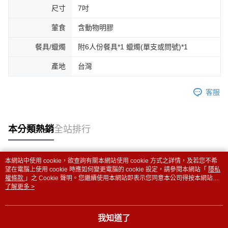
尺寸
7吋
葷食
含動物明膠
餐具/蠟燭
附6人份餐具*1 蠟燭(單支或問號)*1
產地
台灣
客服
本分類熱銷
全站排行
本網站中使用 cookie，欲查詢有關本網站使用 cookie 方式之詳情，及若您不希
熱門標籤
望在電腦上使用 cookie 時應如何變更電腦的 cookie 設定，請參閱本網站「
隱私
權條款
」之 Cookie 聲明。您繼續使用本網站即表示您同意本公司得按本網站使
用條款之 Cookie 聲明使用 cookie。
了解更多 >
我知道了