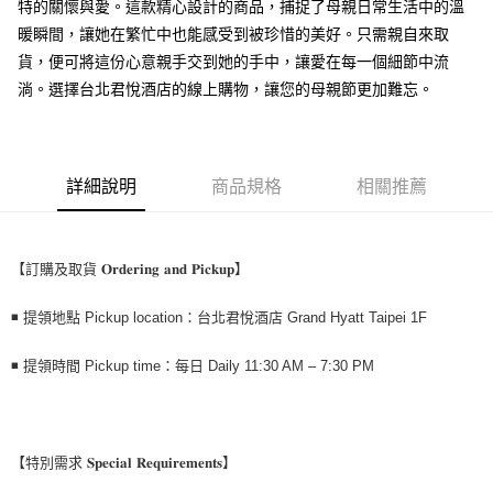
特的關懷與愛。這款精心設計的商品，捕捉了母親日常生活中的溫
此冷藏商品僅限門市自取 無配送服務
暖瞬間，讓她在繁忙中也能感受到被珍惜的美好。只需親自來取
每筆NT$9,999
貨，便可將這份心意親手交到她的手中，讓愛在每一個細節中流
冷藏商品 門市自取
淌。選擇台北君悅酒店的線上購物，讓您的母親節更加難忘。
免運費
詳細說明
商品規格
相關推薦
【訂購及取貨 𝐎𝐫𝐝𝐞𝐫𝐢𝐧𝐠 𝐚𝐧𝐝 𝐏𝐢𝐜𝐤𝐮𝐩】
◾ 提領地點 Pickup location：台北君悅酒店 Grand Hyatt Taipei 1F
◾ 提領時間 Pickup time：每日 Daily 11:30 AM – 7:30 PM
【特別需求 𝐒𝐩𝐞𝐜𝐢𝐚𝐥 𝐑𝐞𝐪𝐮𝐢𝐫𝐞𝐦𝐞𝐧𝐭𝐬】