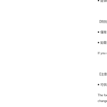
◾ 提領時
【特別需求 𝐒
◾ 僅限自
◾ 如
If you
【注意事
◾ 可
The fo
change