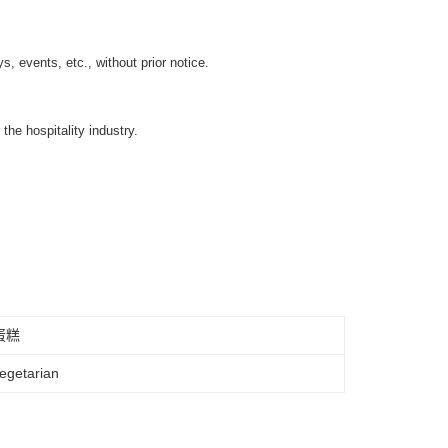
, events, etc., without prior notice.
the hospitality industry.
蛋糕
getarian