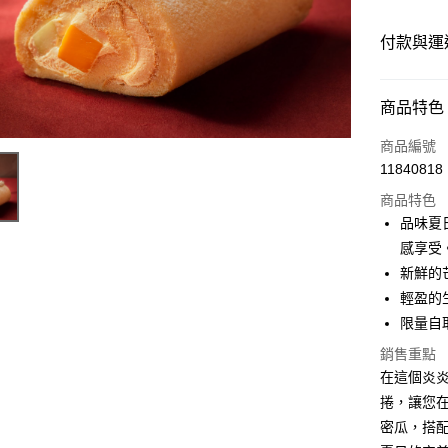
付款與運
付款方式
商品特色
信用卡一
商品編號
11840818
商品特色
運送方式
品味夏
冷藏宅配
感享受
每筆NT$3
新鮮的
輕盈的
此冷藏商品
限量自
每筆NT$9,
銷售重點
冷藏商品 
在這個炎
免運費
捲，讓您
密瓜，搭