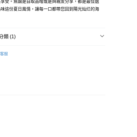
美享受。無論是自取品嚐或是與親友分享，都是最佳選
品味這份夏日風情，讓每一口都帶您回到陽光灿烂的海
類 (1)
⋅香甜芒果
客服