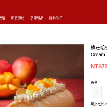
臻選
節慶蛋糕
季節甜品
隱私政策
鮮芒哈密瓜
Cream
NT$7
數量
可指定於 202