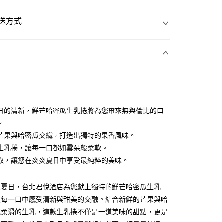
送方式
次付款
日的清新，鮮芒哈密瓜生乳捲將為您帶來無與倫比的口
。
50
芒果與哈密瓜交織，打造出獨特的果香風味。
生乳捲，讓每一口都如雲朵般柔軟。
僅限門市自取 無配送服務
取，讓您在炎炎夏日中享受最純粹的美味。
999
門市自取
炎夏日，台北君悅酒店為您獻上獨特的鮮芒哈密瓜生乳
在每一口中感受清新與甜美的交融。結合新鮮的芒果與哈
配柔滑的生乳，這款生乳捲不僅是一道美味的甜點，更是