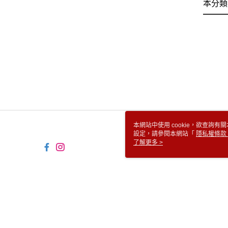
本分類
本網站中使用 cookie，欲查詢有關
設定，請參閱本網站「
隱私權條款
使用 cookie。
了解更多 >
TW-MWG1-61-32 Web2.0 D
© 2026 by 豐隆大飯店股份有限公司