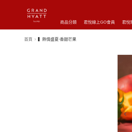
商品分類
君悅線上GO會員
君悅
首頁
▍熱情盛夏⋅香甜芒果