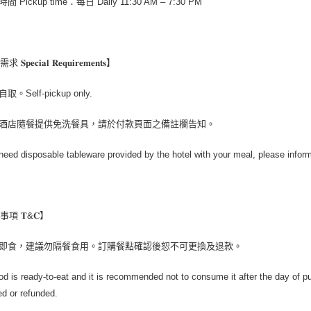
間 Pickup time：每日 Daily 11:30 AM – 7:30 PM
𝐩𝐞𝐜𝐢𝐚𝐥 𝐑𝐞𝐪𝐮𝐢𝐫𝐞𝐦𝐞𝐧𝐭𝐬】
取。Self-pickup only.
需酒店隨餐提供免洗餐具，請於付款頁面之備註欄告知。
 need disposable tableware provided by the hotel with your meal, please info
項 𝐓&𝐂】
供即食，建議勿隔餐食用。訂購餐點確認後恕不可更換及退款。
od is ready-to-eat and it is recommended not to consume it after the day of p
d or refunded.