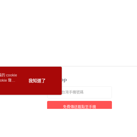
 cookie
kie 聲明
我知道了
官方APP
免費傳送載點至手機
本站最佳瀏覽環境請使用 Google Chrome、Firefox 或 Edge 以上版本