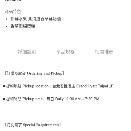
冷藏宅配
商品特色
每筆NT$350
新鮮水果 北海道香草鮮奶油
香草海綿蛋糕
此冷藏商品僅限門市自取 無配送服務
每筆NT$9,999
冷藏商品 門市自取
詳細說明
商品規格
相關推薦
免運費
【訂購及取貨 𝐎𝐫𝐝𝐞𝐫𝐢𝐧𝐠 𝐚𝐧𝐝 𝐏𝐢𝐜𝐤𝐮𝐩】
◾ 提領地點 Pickup location：台北君悅酒店 Grand Hyatt Taipei 1F
◾ 提領時間 Pickup time：每日 Daily 11:30 AM – 7:30 PM
【特別需求 𝐒𝐩𝐞𝐜𝐢𝐚𝐥 𝐑𝐞𝐪𝐮𝐢𝐫𝐞𝐦𝐞𝐧𝐭𝐬】